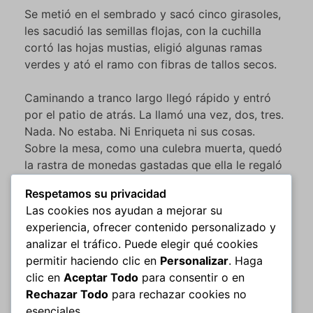
Se metió en el sembrado y sacó cinco girasoles,
les sacudió las semillas flojas, con la cuchilla
cortó las hojas mustias, eligió algunas ramas
verdes y ató el ramo con fibras de tallos secos.
Caminando a tranco largo llegó rápido y entró
por el patio de atrás. La llamó una vez, dos, tres.
Nada. No estaba. Ni Enriqueta ni sus cosas.
Sobre la mesa, como una culebra muerta, quedó
la rastra de monedas gastadas que ella le regaló
la noche en que vino a quedarse. Hacía ¿cuántos
Respetamos su privacidad
años? ¿cuatro? No, cinco. «Cinco años y no te
Las cookies nos ayudan a mejorar su
aguanto más: chau», había escrito la desgraciada
experiencia, ofrecer contenido personalizado y
en un papel cualquiera (siempre tan
analizar el tráfico. Puede elegir qué cookies
desordenada), ¿dónde vio él, antes, ese papel?
permitir haciendo clic en
Personalizar
. Haga
¡Ah!…era una hoja de la libreta grande, negra,
clic en
Aceptar Todo
para consentir o en
toda llenita de fechas, en donde se la pasaba
Rechazar Todo
para rechazar cookies no
anotando cosas el míster ese que ¡casualmente!
esenciales.