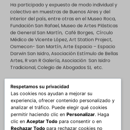
Ha participado y expuesto de modo individual y
colectivo en muestras de Buenos Aires y del
interior del país, entre otras en el Museo Roca,
Fundación San Rafael, Museo de Artes Plásticas
de General San Martín, Café Borges, Círculo
Médico de Vicente López, Art Station Project,
Osmecon- San Martín, Arte Espacio – Espacio
Darwin San Isidro, Asociación Estímulo de Bellas
Artes, R van R Galería, Asociación San Isidro
Tradicional, Colegio de Abogados SI, etc.
Respondiendo a su inquietud creativa,
Respetamos su privacidad
desarrolló
«Molinos Espacios de Vida y Arte»
,
Las cookies nos ayudan a mejorar su
centro dedicado a difundir variadas actividades
experiencia, ofrecer contenido personalizado y
y eventos culturales.
analizar el tráfico. Puede elegir qué cookies
permitir haciendo clic en
Personalizar
. Haga
Comprometida con el accionar solidario, es
clic en
Aceptar Todo
para consentir o en
cofundadora y preside la
Asociación Civil
Rechazar Todo
para rechazar cookies no